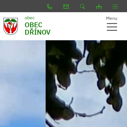
obec
Menu
OBEC
DŘÍNOV