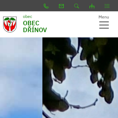
obec
Menu
OBEC
DŘÍNOV