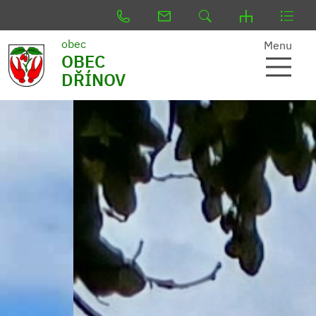
obec
Menu
OBEC
DŘÍNOV