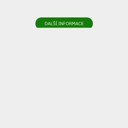
DALŠÍ INFORMACE
VIRTUÁLNÍ
PROHLÉDNOUT
PROHLÍDKA