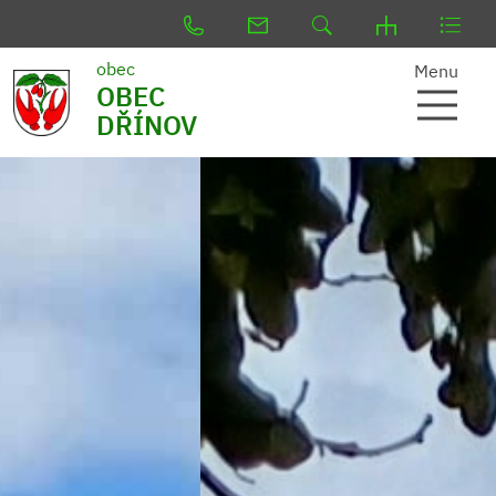
obec
Menu
OBEC
DŘÍNOV