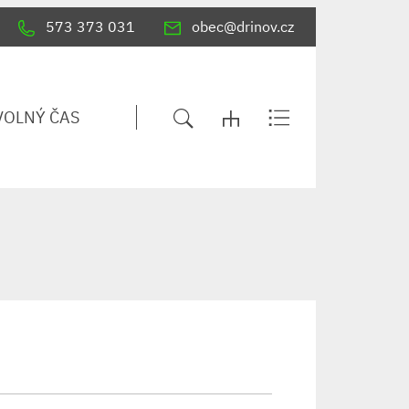
573 373 031
obec@drinov.cz
VOLNÝ ČAS