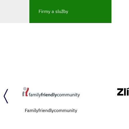
Firmy a služby
Familyfriendlycommunity