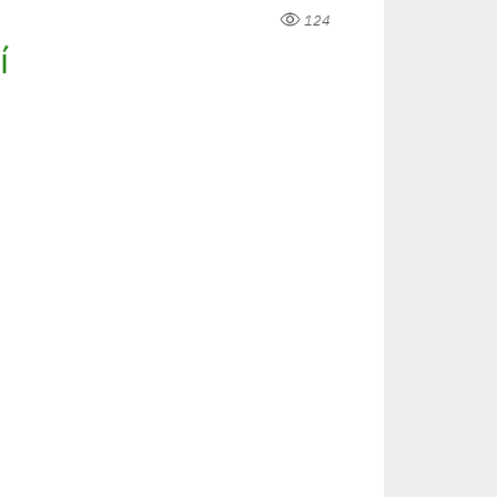
124
í