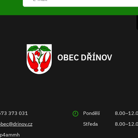
OBEC DŘÍNOV
573 373 031
Pondělí
8.00–12.
obec@drinov.cz
Středa
8.00–12.
ep4ammh