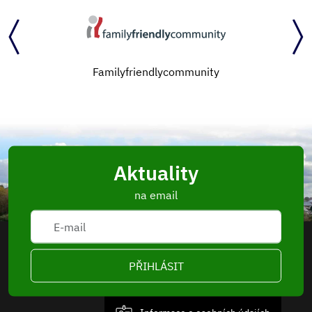
Familyfriendlycommunity
Aktuality
na email
PŘIHLÁSIT