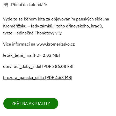
Vydejte se během léta za objevováním panských sídel na
Kroměřížsku – tedy zámků, i toho dřínovského, hradů,
tvrze i jedinečné Thonetovy vily.
Více informací na www.kromerizsko.cz
leták_letní_hra [PDF 2.03 MB]
otevírací_doby_sídel [PDF 386.08 kB]
brozura_panska_sidla [PDF 4.63 MB]
ZPĚT NA AKTUALITY