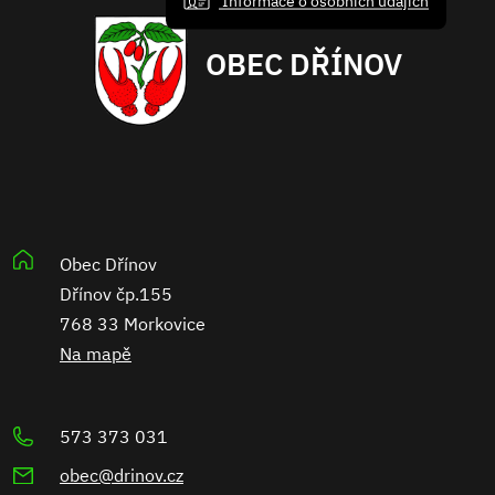
Informace o osobních údajích
OBEC DŘÍNOV
Obec Dřínov
Dřínov čp.155
768 33 Morkovice
Na mapě
573 373 031
obec@drinov.cz