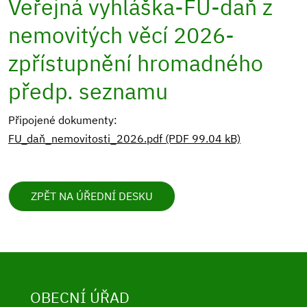
Veřejná vyhláška-FÚ-daň z
nemovitých věcí 2026-
zpřístupnění hromadného
předp. seznamu
Připojené dokumenty:
FU_daň_nemovitosti_2026.pdf (PDF 99.04 kB)
ZPĚT NA ÚŘEDNÍ DESKU
OBECNÍ ÚŘAD