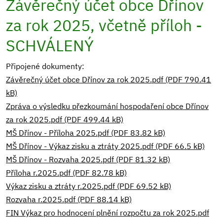
Závěrečný účet obce Dřínov
za rok 2025, včetně příloh -
SCHVÁLENÝ
Připojené dokumenty:
Závěrečný účet obce Dřínov za rok 2025.pdf (PDF 790.41
kB)
Zpráva o výsledku přezkoumání hospodaření obce Dřínov
za rok 2025.pdf (PDF 499.44 kB)
MŠ Dřínov - Příloha 2025.pdf (PDF 83.82 kB)
MŠ Dřínov - Výkaz zisku a ztráty 2025.pdf (PDF 66.5 kB)
MŠ Dřínov - Rozvaha 2025.pdf (PDF 81.32 kB)
Příloha r.2025.pdf (PDF 82.78 kB)
Výkaz zisku a ztráty r.2025.pdf (PDF 69.52 kB)
Rozvaha r.2025.pdf (PDF 88.14 kB)
FIN Výkaz pro hodnocení plnění rozpočtu za rok 2025.pdf