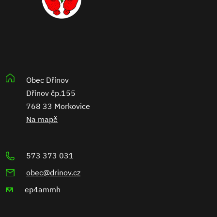
Obec Dřínov
Dřínov čp.155
768 33 Morkovice
Na mapě
573 373 031
obec@drinov.cz
ep4ammh