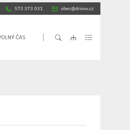
573 373 031
obec@drinov.cz
VOLNÝ ČAS