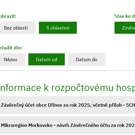
obrazit:
Stav ke 
Bez oblastí
S oblastmi
Změni
eřadit dle:
Názvu
Datum od
Datum do
Informace k rozpočtovému hos
Závěrečný účet obce Dřínov za rok 2025, včetně příloh - S
Mikroregion Morkovsko - návrh Závěrečného účtu za rok 20