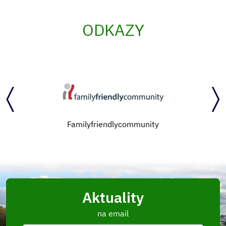
ODKAZY
Familyfriendlycommunity
Aktuality
na email