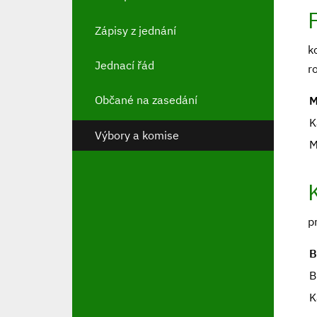
Zápisy z jednání
k
Jednací řád
r
Občané na zasedání
M
K
Výbory a komise
M
p
B
B
K