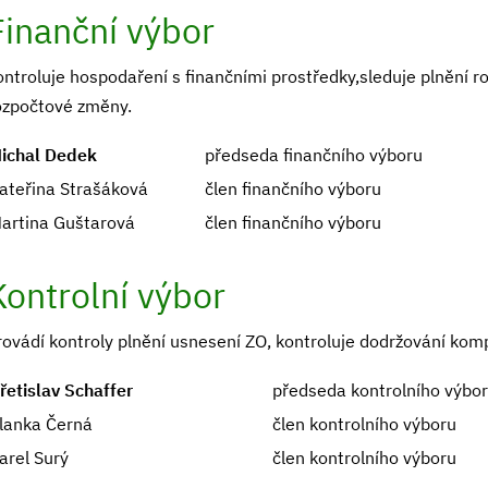
Finanční výbor
ontroluje hospodaření s finančními prostředky,sleduje plnění r
ozpočtové změny.
ichal Dedek
předseda finančního výboru
ateřina Strašáková
člen finančního výboru
artina Guštarová
člen finančního výboru
Kontrolní výbor
rovádí kontroly plnění usnesení ZO, kontroluje dodržování kom
řetislav Schaffer
předseda kontrolního výbo
lanka Černá
člen kontrolního výboru
arel Surý
člen kontrolního výboru