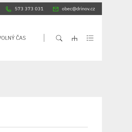
573 373 031
obec@drinov.cz
VOLNÝ ČAS