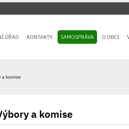
NÍ ÚŘAD
KONTAKTY
SAMOSPRÁVA
O OBCI
y a komise
Výbory a komise