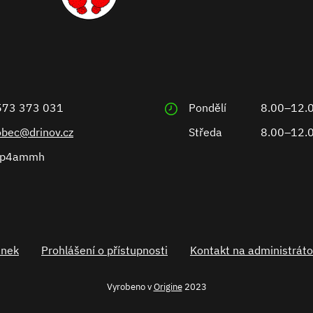
573 373 031
Pondělí
8.00–12.
obec@drinov.cz
Středa
8.00–12.
ep4ammh
ánek
Prohlášení o přístupnosti
Kontakt na administráto
Vyrobeno v
Origine
2023