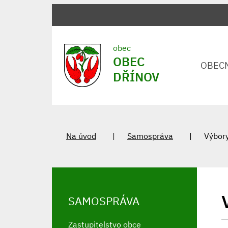
obec
OBEC
OBEC
DŘÍNOV
Na úvod
Samospráva
Výbor
SAMOSPRÁVA
Zastupitelstvo obce