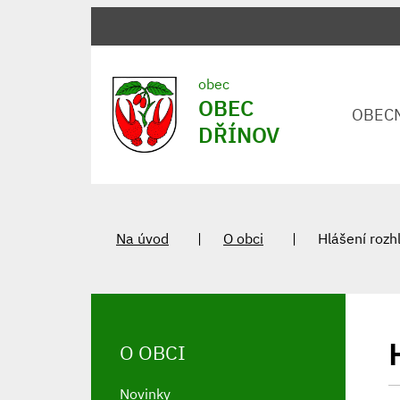
obec
OBEC
OBEC
DŘÍNOV
Na úvod
O obci
Hlášení rozh
O OBCI
Novinky