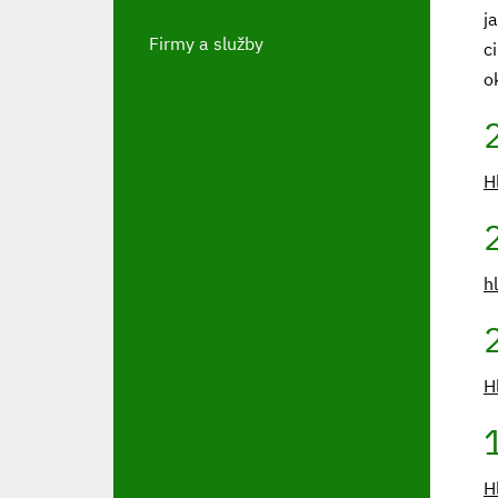
j
Firmy a služby
c
o
H
h
H
H