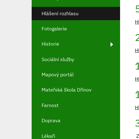
Hlášení rozhlasu
H
Fotogalerie
Historie
H
Sociální služby
Mapový portál
H
Mateřská škola Dřínov
Farnost
H
Doprava
Lékaři
Z