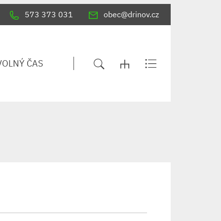
573 373 031
obec@drinov.cz
VOLNÝ ČAS