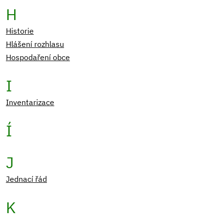
H
Historie
Hlášení rozhlasu
Hospodaření obce
I
Inventarizace
Í
J
Jednací řád
K