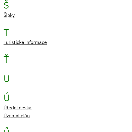
Š
Šipky
T
Turistické informace
Ť
U
Ú
Úřední deska
Územní plán