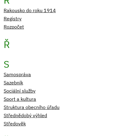
R
Rakousko do roku 1914
Registry
Rozpočet
Ř
S
Samospráva
Sazebník
Sociální služby
Sport a kultura
Struktura obecního úřadu
Střednědobý výhled
Středověk