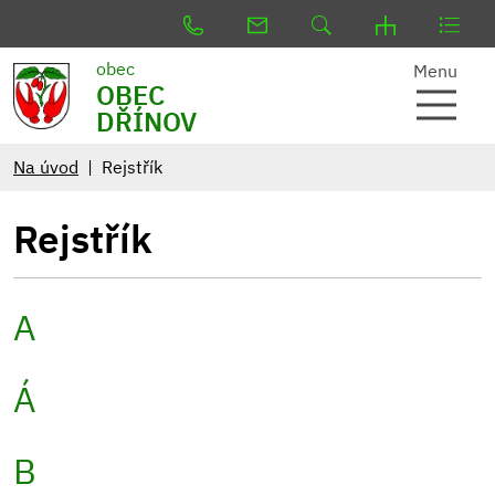
obec
Menu
OBEC
DŘÍNOV
Na úvod
Rejstřík
Rejstřík
A
Á
B