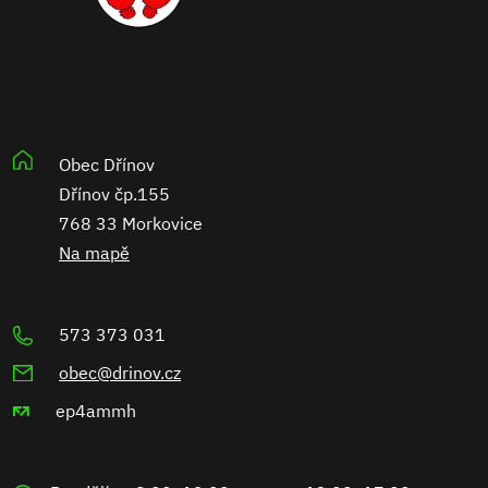
Obec Dřínov
Dřínov čp.155
768 33 Morkovice
Na mapě
573 373 031
obec@drinov.cz
ep4ammh