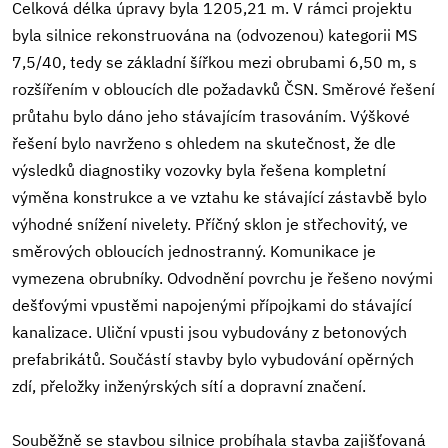
Celková délka úpravy byla 1205,21 m. V rámci projektu
byla silnice rekonstruována na (odvozenou) kategorii MS
7,5/40, tedy se základní šířkou mezi obrubami 6,50 m, s
rozšířením v obloucích dle požadavků ČSN. Směrové řešení
průtahu bylo dáno jeho stávajícím trasováním. Výškové
řešení bylo navrženo s ohledem na skutečnost, že dle
výsledků diagnostiky vozovky byla řešena kompletní
výměna konstrukce a ve vztahu ke stávající zástavbě bylo
výhodné snížení nivelety. Příčný sklon je střechovitý, ve
směrových obloucích jednostranný. Komunikace je
vymezena obrubníky. Odvodnění povrchu je řešeno novými
dešťovými vpustěmi napojenými přípojkami do stávající
kanalizace. Uliční vpusti jsou vybudovány z betonových
prefabrikátů. Součástí stavby bylo vybudování opěrných
zdí, přeložky inženýrských sítí a dopravní značení.
Souběžně se stavbou silnice probíhala stavba zajišťovaná