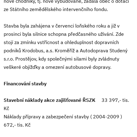
nové chodníky, tj. nově vybudované, žádala obec o dotaci
ze Státního zemědělského intervenčního fondu.
Stavba byla zahájena v červenci loňského roku a již v
prosinci byla silnice schopna předčasného užívání. Zde
stojí za zmínku vstřícnost a ohleduplnost dopravních
podniků Krodobus, a.s. Kroměříž a Autodoprava Studený
s.r.o. Prostějov, kdy společnými silami byly zvládnuty
veškeré objížďky a omezení autobusové dopravy.
Financování stavby
Stavební náklady akce zajišťované ŘSZK
33 397,- tis.
Kč
Náklady přípravy a zabezpečení stavby ( 2004-2009 )
672,- tis. Kč