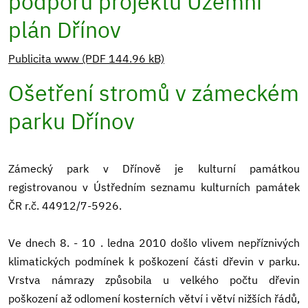
podporu projektu Územní
plán Dřínov
Publicita www (PDF 144.96 kB)
Ošetření stromů v zámeckém
parku Dřínov
Zámecký park v Dřínově je kulturní památkou
registrovanou v Ústředním seznamu kulturních památek
ČR r.č. 44912/7-5926.
Ve dnech 8. - 10 . ledna 2010 došlo vlivem nepříznivých
klimatických podmínek k poškození části dřevin v parku.
Vrstva námrazy způsobila u velkého počtu dřevin
poškození až odlomení kosterních větví i větví nižších řádů,