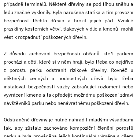
případně terminálů. Některé dřeviny se pod tíhou sněhu a
ledu značně vyklonily. Byla narušena statika a tím provozní
bezpečnost těchto dřevin a hrozil jejich pád. Vzniklé
praskliny kosterních větví, tlakových vidlic a kmenů mohli
vést k rozpadnutí poškozených dřevin.
Z důvodu zachování bezpečnosti občanů, kteří parkem
prochází a dětí, které si v něm hrají, bylo třeba co nejdříve
z porostu parku odstranit rizikové dřeviny. Rovněž u
některých cenných a hodnostných dřevin bylo třeba
instalovat bezpečností vazby zabraňující rozlomení nebo
vyvrácení kmene a tak předejít možnému poškození zdraví
návštěvníků parku nebo nenávratnému poškození dřevin.
Odstraněné dřeviny je nutné nahradit mladými výsadbami
tak, aby zůstalo zachováno kompoziční členění porostů
parku a byla prováděna jejich kontinuální výměna s cílem