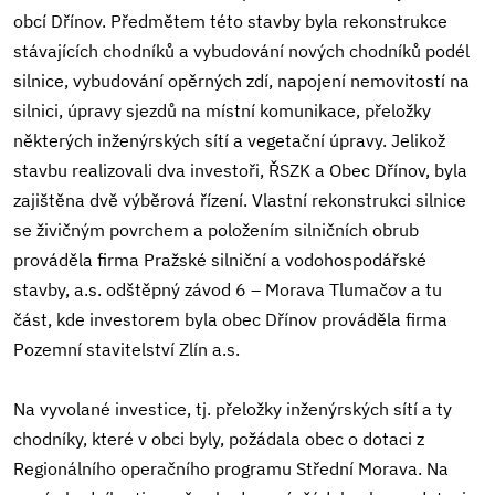
obcí Dřínov. Předmětem této stavby byla rekonstrukce
stávajících chodníků a vybudování nových chodníků podél
silnice, vybudování opěrných zdí, napojení nemovitostí na
silnici, úpravy sjezdů na místní komunikace, přeložky
některých inženýrských sítí a vegetační úpravy. Jelikož
stavbu realizovali dva investoři, ŘSZK a Obec Dřínov, byla
zajištěna dvě výběrová řízení. Vlastní rekonstrukci silnice
se živičným povrchem a položením silničních obrub
prováděla firma Pražské silniční a vodohospodářské
stavby, a.s. odštěpný závod 6 – Morava Tlumačov a tu
část, kde investorem byla obec Dřínov prováděla firma
Pozemní stavitelství Zlín a.s.
Na vyvolané investice, tj. přeložky inženýrských sítí a ty
chodníky, které v obci byly, požádala obec o dotaci z
Regionálního operačního programu Střední Morava. Na