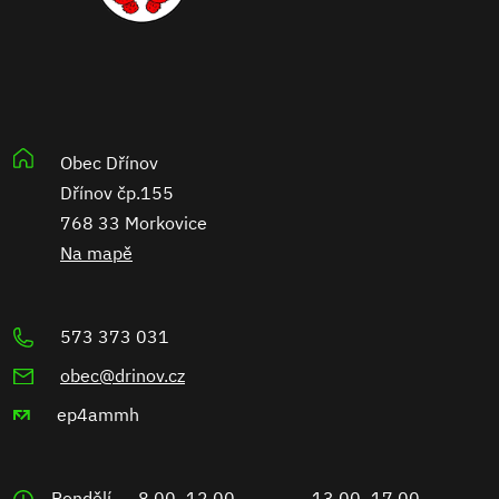
Obec Dřínov
Dřínov čp.155
768 33 Morkovice
Na mapě
573 373 031
obec@drinov.cz
ep4ammh
Pondělí
8.00–12.00
13.00–17.00