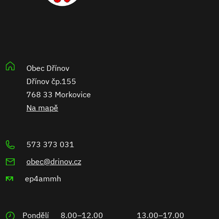
Obec Dřínov
Dřínov čp.155
768 33 Morkovice
Na mapě
573 373 031
obec@drinov.cz
ep4ammh
Pondělí
8.00–12.00
13.00–17.00