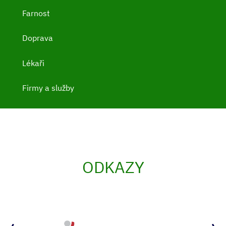
Farnost
Doprava
Lékaři
Firmy a služby
ODKAZY