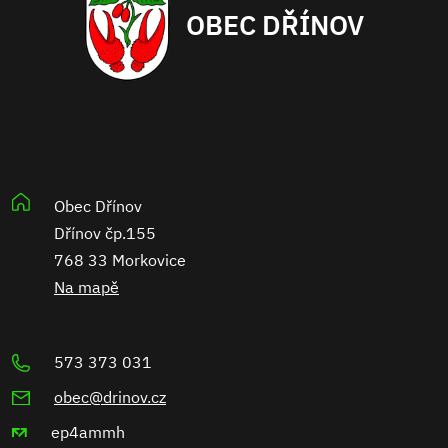
OBEC DŘÍNOV
Obec Dřínov
Dřínov čp.155
768 33 Morkovice
Na mapě
573 373 031
obec@drinov.cz
ep4ammh