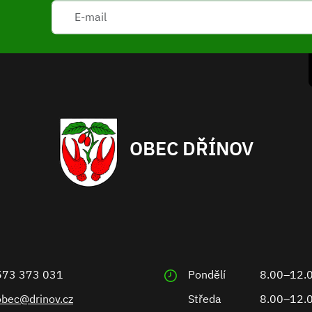
OBEC DŘÍNOV
573 373 031
Pondělí
8.00–12.
obec@drinov.cz
Středa
8.00–12.