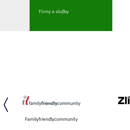
Firmy a služby
Familyfriendlycommunity