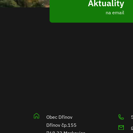
Aktuality
na email
Obec Dřínov
Dřínov čp.155
768 33 Morkovice