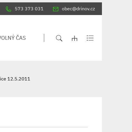
573 373 031
obec@drinov.cz
VOLNÝ ČAS
vice 12.5.2011