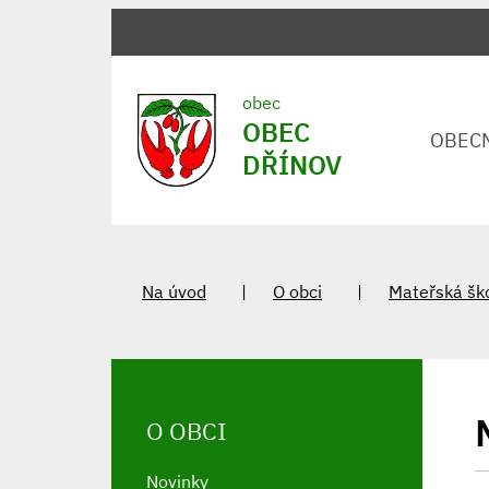
obec
OBEC
OBEC
DŘÍNOV
Na úvod
O obci
Mateřská ško
O OBCI
Novinky