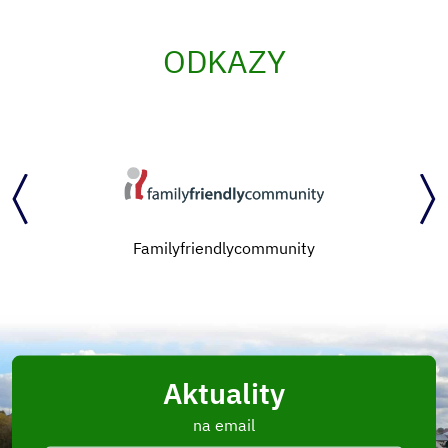
ODKAZY
Familyfriendlycommunity
Aktuality
na email