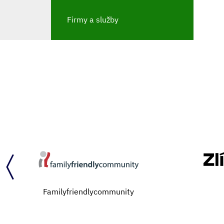
Firmy a služby
Familyfriendlycommunity