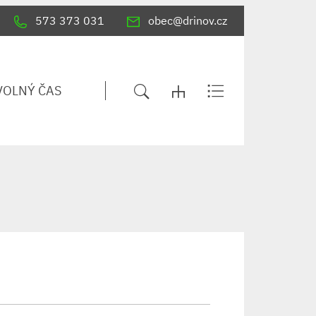
573 373 031
obec@drinov.cz
VOLNÝ ČAS