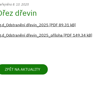
eřejněno 8. 10. 2025
Ořez dřevin
g.d_Odstranění dřevin_2025 [PDF 89.31 kB]
g.d_Odstranění dřevin_2025_příloha [PDF 149.34 kB]
ZPĚT NA AKTUALITY