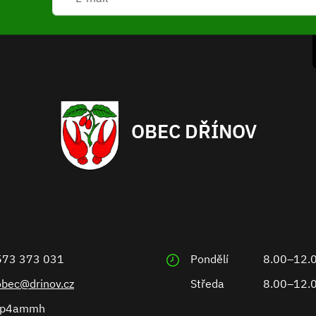
OBEC DŘÍNOV
573 373 031
Pondělí
8.00–12.
obec@drinov.cz
Středa
8.00–12.
ep4ammh