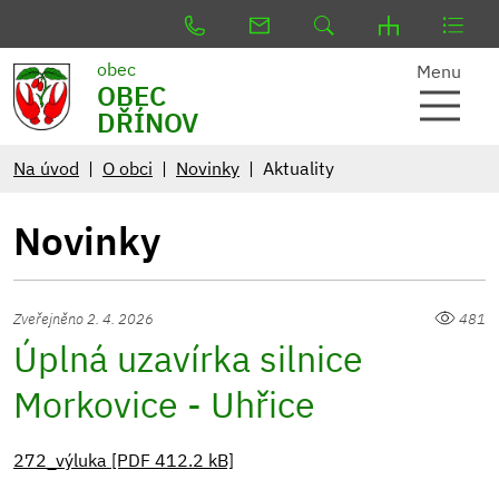
obec
Menu
OBEC
DŘÍNOV
Na úvod
O obci
Novinky
Aktuality
Novinky
Zveřejněno 2. 4. 2026
481
Úplná uzavírka silnice
Morkovice - Uhřice
272_výluka [PDF 412.2 kB]