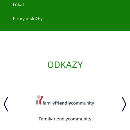
Lékaři
Firmy a služby
ODKAZY
Familyfriendlycommunity