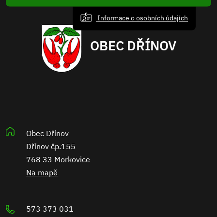
Informace o osobních údajích
OBEC DŘÍNOV
Obec Dřínov
Dřínov čp.155
768 33 Morkovice
Na mapě
573 373 031