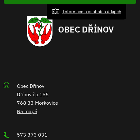
Informace o osobních údajích
OBEC DŘÍNOV
Obec Dřínov
Dřínov čp.155
768 33 Morkovice
Na mapě
573 373 031