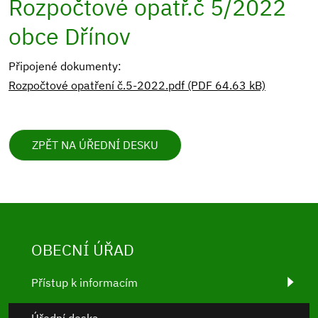
Rozpočtové opatř.č 5/2022
obce Dřínov
Připojené dokumenty:
Rozpočtové opatření č.5-2022.pdf (PDF 64.63 kB)
ZPĚT NA ÚŘEDNÍ DESKU
OBECNÍ ÚŘAD
Přístup k informacím
Úřední deska