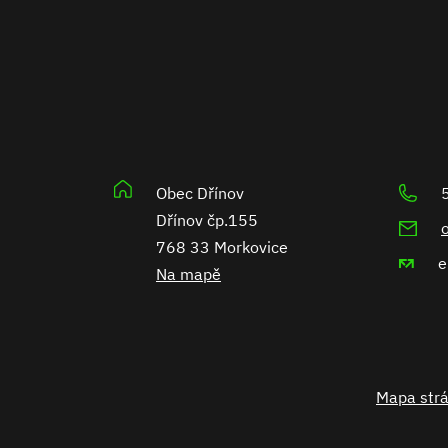
Obec Dřínov
Dřínov čp.155
768 33 Morkovice
Na mapě
Mapa str