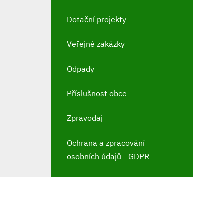
Dotační projekty
Veřejné zakázky
Odpady
Příslušnost obce
Zpravodaj
Ochrana a zpracování
osobních údajů - GDPR