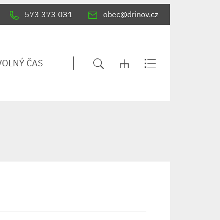
573 373 031
obec@drinov.cz
VOLNÝ ČAS