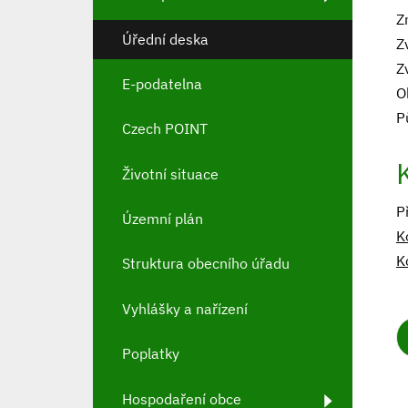
Z
Úřední deska
Z
Z
E-podatelna
O
P
Czech POINT
Životní situace
P
Územní plán
K
K
Struktura obecního úřadu
Vyhlášky a nařízení
Poplatky
Hospodaření obce