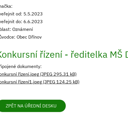
načka:
veřejnit od: 5.5.2023
veřejnit do: 6.6.2023
blast: Oznámení
ůvodce: Obec Dřínov
Konkursní řízení - ředitelka MŠ 
řipojené dokumenty:
onkursní řízení.jpeg (JPEG 295.31 kB)
onkursní řízení1.jpeg (JPEG 124.25 kB)
ZPĚT NA ÚŘEDNÍ DESKU