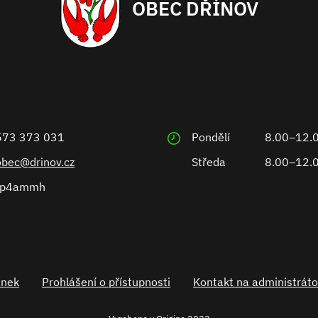
OBEC DŘÍNOV
573 373 031
Pondělí
8.00–12.
obec@drinov.cz
Středa
8.00–12.
ep4ammh
ánek
Prohlášení o přístupnosti
Kontakt na administráto