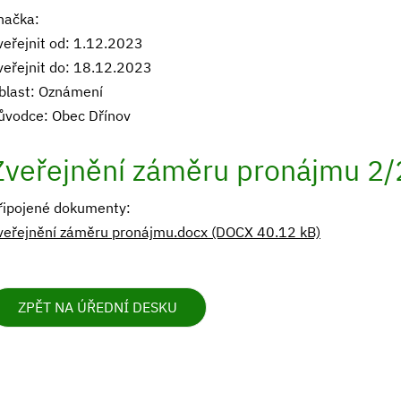
načka:
veřejnit od: 1.12.2023
veřejnit do: 18.12.2023
blast: Oznámení
ůvodce: Obec Dřínov
Zveřejnění záměru pronájmu 2
řipojené dokumenty:
veřejnění záměru pronájmu.docx (DOCX 40.12 kB)
ZPĚT NA ÚŘEDNÍ DESKU