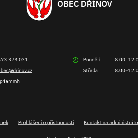
OBEC DŘÍNOV
573 373 031
Pondělí
8.00–12.
obec@drinov.cz
Středa
8.00–12.
ep4ammh
ánek
Prohlášení o přístupnosti
Kontakt na administráto