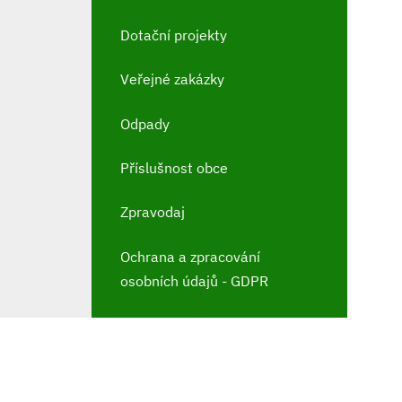
Dotační projekty
Veřejné zakázky
Odpady
Příslušnost obce
Zpravodaj
Ochrana a zpracování
osobních údajů - GDPR