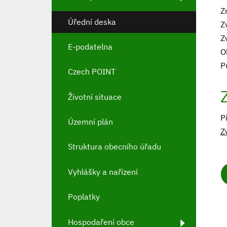
Z
Úřední deska
Z
Z
E-podatelna
O
P
Czech POINT
Životní situace
P
Územní plán
Z
Struktura obecního úřadu
Vyhlášky a nařízení
Poplatky
Hospodaření obce