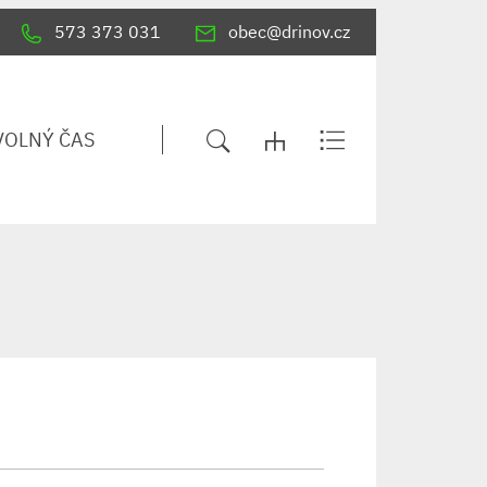
573 373 031
obec@drinov.cz
VOLNÝ ČAS