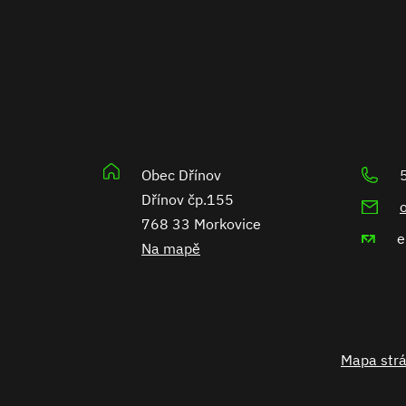
Obec Dřínov
Dřínov čp.155
768 33 Morkovice
Na mapě
Mapa str