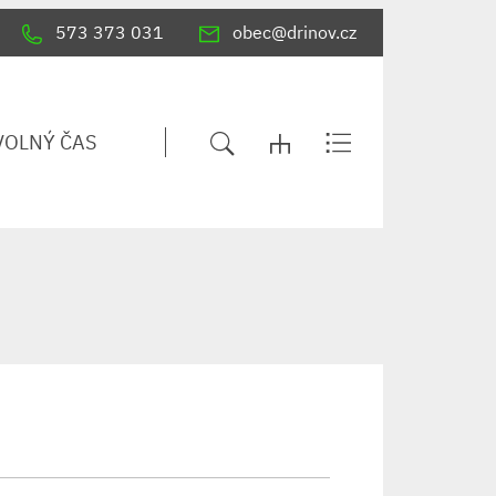
573 373 031
obec@drinov.cz
VOLNÝ ČAS