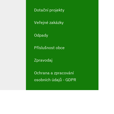
Dotační projekty
Veřejné zakázky
Odpady
Příslušnost obce
Zpravodaj
Ochrana a zpracování
osobních údajů - GDPR