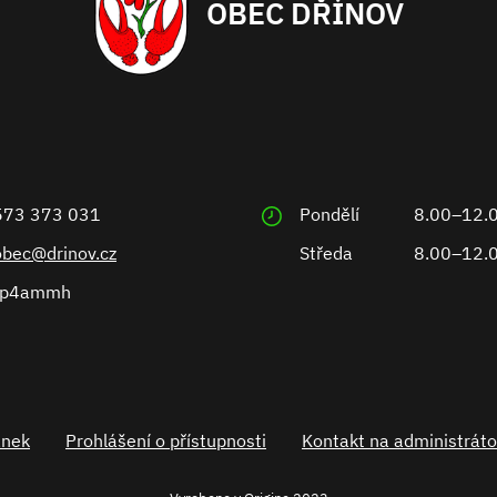
OBEC DŘÍNOV
573 373 031
Pondělí
8.00–12.
obec@drinov.cz
Středa
8.00–12.
ep4ammh
ánek
Prohlášení o přístupnosti
Kontakt na administráto