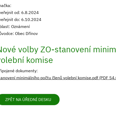
načka:
veřejnit od: 6.8.2024
veřejnit do: 6.10.2024
blast: Oznámení
ůvodce: Obec Dřínov
Nové volby ZO-stanovení minim
volební komise
řipojené dokumenty:
tanovení minimálního počtu členů volební komise.pdf (PDF 54.
ZPĚT NA ÚŘEDNÍ DESKU