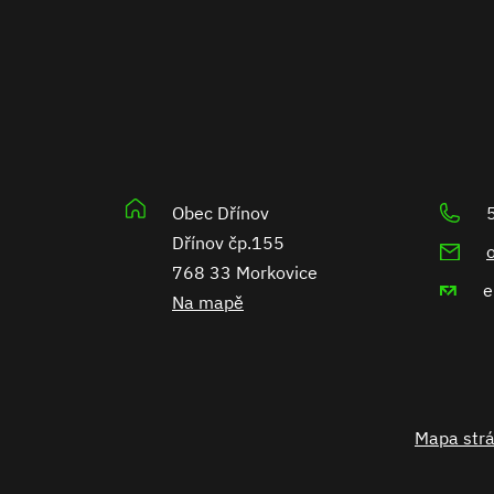
Obec Dřínov
Dřínov čp.155
768 33 Morkovice
Na mapě
Mapa str