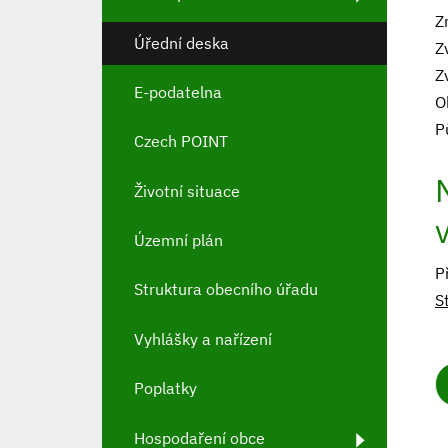
Z
Úřední deska
Z
Z
E-podatelna
O
P
Czech POINT
Životní situace
Územní plán
P
Struktura obecního úřadu
S
Vyhlášky a nařízení
Poplatky
Hospodaření obce