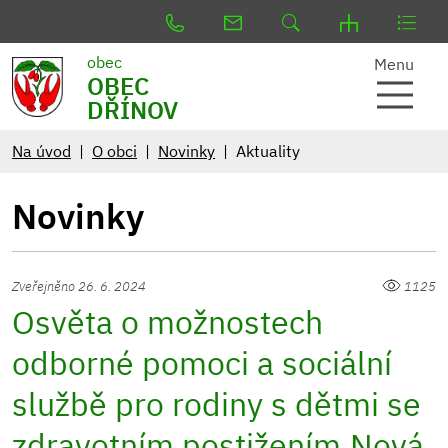
obec
Menu
OBEC
DŘÍNOV
Na úvod
O obci
Novinky
Aktuality
Novinky
Zveřejněno 26. 6. 2024
1125
Osvěta o možnostech
odborné pomoci a sociální
službě pro rodiny s dětmi se
zdravotním postižením.Nová