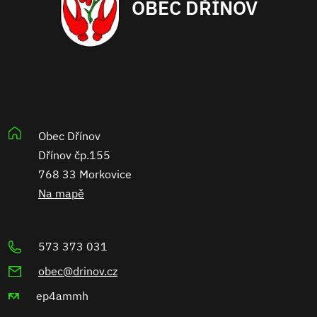
OBEC DŘÍNOV
Obec Dřínov
Dřínov čp.155
768 33 Morkovice
Na mapě
573 373 031
obec@drinov.cz
ep4ammh